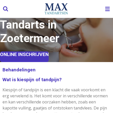
Ga
direct
naar
Tandarts in
de
hoofdinhoud
Zoetermeer
ONLINE INSCHRIJVEN
Behandelingen
Wat is kiespijn of tandpijn?
Kiespijn of tandpijn is een klacht die vaak voorkomt en
erg vervelend is. Het komt voor in verschillende vormen
en kan verschillende oorzaken hebben, zoals een
kapotte
vulling, gaatjes of ontstoken tandvlees. De pijn