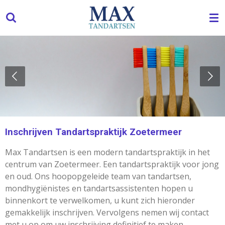
Ga
direct
naar
de
hoofdinhoud
Inschrijven Tandartspraktijk Zoetermeer
Max Tandartsen is een modern tandartspraktijk in het
centrum van Zoetermeer. Een tandartspraktijk voor jong
en oud. Ons hoopopgeleide team van tandartsen,
mondhygiënistes en tandartsassistenten hopen u
binnenkort te verwelkomen, u kunt zich hieronder
gemakkelijk inschrijven. Vervolgens nemen wij contact
met u op om uw inschrijving definitief te maken.