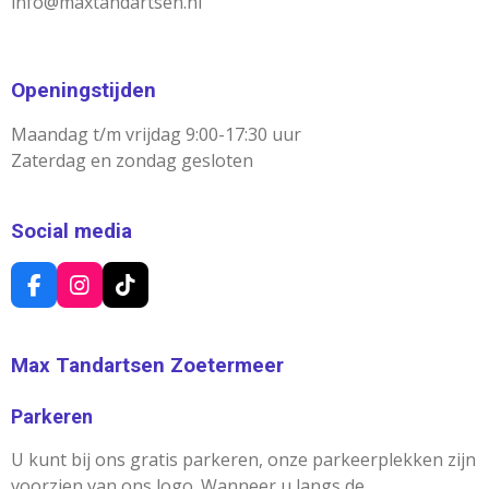
info@maxtandartsen.nl
Openingstijden
Maandag t/m vrijdag 9:00-17:30 uur
Zaterdag en zondag gesloten
Social media
F
I
T
A
N
I
C
S
K
E
T
T
Max Tandartsen Zoetermeer
B
A
O
O
G
K
Parkeren
O
R
K
A
M
U kunt bij ons gratis parkeren, onze parkeerplekken zijn
voorzien van ons logo. Wanneer u langs de